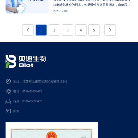
口老龄化社会的到来，各类慢性疾病日益增多，由糖尿
病、代谢性疾病、老年疾病和肿瘤等病因导致的慢性难愈
2025.12.08
性创面逐渐增多，失能老人更是“慢性创面”疾病的高发人
群。慢性创面的治疗一直是临床面临的重大挑战，其难愈
性不仅影响患者生活质量，还给患者带来沉重的经济负
1
2
3
4
5


担。常见的慢性创面1压疮人们常说的压疮，常见于长期卧
···
床或坐轮椅的···
地址：江苏省无锡市滨湖区梅梁路132号
电话：0510-85898462
传真：0510-85898462
邮箱：