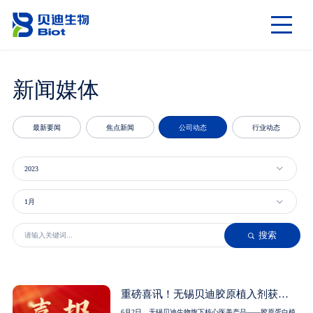
新闻
媒体
最新要闻
焦点新闻
公司动态
行业动态

2023

1月
搜索

重磅喜讯！无锡贝迪胶原植入剂获
NMPA官方认证
6月2日，无锡贝迪生物旗下核心医美产品——胶原蛋白植