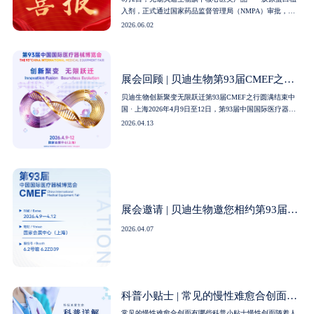
入剂，正式通过国家药品监督管理局（NMPA）审批，成
功获批上市。此次获批，是无锡贝迪生物深耕医用活性胶
2026.06.02
原领域二十余年的重磅技术成果，标志着品牌自主研发、
自主生产的再生医美核心产品正式合规落地。载誉前行 再
拓胶原新局Collagen作为国内医用胶原蛋白领域深耕多年的
高新技术企业，无锡贝迪生物拥有完整的胶原研发、原料
展会回顾 | 贝迪生物第93届CMEF之行
制备、产业···
圆满结束
贝迪生物创新聚变无限跃迁第93届CMEF之行圆满结束中
国 · 上海2026年4月9日至12日，第93届中国国际医疗器械
博览会（CMEF）在国家会展中心（上海）隆重举办。本
2026.04.13
届展会总规模超过32万平方米，汇聚全球20余个国家和地
区的近5000家品牌企业，携数万款行业新品集中亮相。现
场吸引150个国家和地区的超20万名专业观众及买家莅临参
观采购。同期还举办了数百场高端学术会议，全景呈现全
球医疗健康产···
展会邀请 | 贝迪生物邀您相约第93届
CMEF，共赴行业盛会！
2026.04.07
科普小贴士 | 常见的慢性难愈合创面有
哪些
常见的慢性难愈合创面有哪些科普小贴士慢性创面随着人